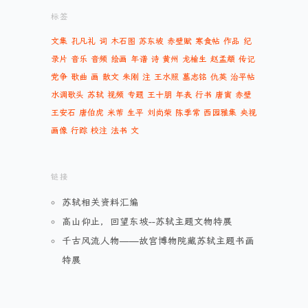
标签
文集
孔凡礼
词
木石图
苏东坡
赤壁赋
寒食帖
作品
纪
录片
音乐
音频
绘画
年谱
诗
黄州
龙榆生
赵孟頫
传记
党争
歌曲
画
散文
朱刚
注
王水照
墓志铭
仇英
治平帖
水调歌头
苏轼
视频
专题
王十朋
年表
行书
唐寅
赤壁
王安石
唐伯虎
米芾
生平
刘尚荣
陈季常
西园雅集
央视
画像
行踪
校注
法书
文
链接
苏轼相关资料汇编
高山仰止，回望东坡--苏轼主题文物特展
千古风流人物——故宫博物院藏苏轼主题书画
特展