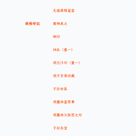
无逸斋精鉴玺
收传印记
黄琳美之
琳印
神品（重一）
项元汴印（重一）
项子京家珍藏
子孙世昌
项墨林鉴赏章
项墨林父秘笈之印
子孙永宝