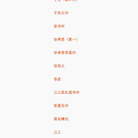
子京之印
若水轩
张孝思（重一）
张孝思赏鉴印
张则之
苍岩
江上笪氏图书印
笪重光印
道名蟾光
江上