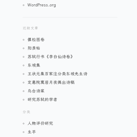
WordPress.org
近期文章
偃松图卷
阳羡帖
苏轼行书《李白仙诗卷》
东坡集
王状元集百家注分类东坡先生诗
定惠院寓居月夜偶出诗稿
乌台诗案
研究苏轼的学者
分类
人物评价研究
生平