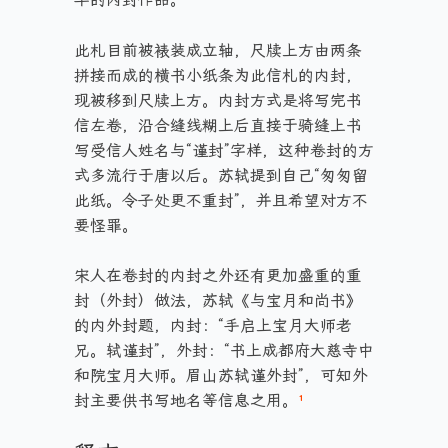
此札目前被裱装成立轴，尺牍上方由两条
拼接而成的横书小纸条为此信札的内封，
现被移到尺牍上方。内封方式是将写完书
信左卷，沿合缝线糊上后直接于骑缝上书
写受信人姓名与“谨封”字样，这种卷封的方
式多流行于唐以后。苏轼提到自己“匆匆留
此纸。令子处更不重封”，并且希望对方不
要怪罪。
宋人在卷封的内封之外还有更加盛重的重
封（外封）做法，苏轼《与宝月和尚书》
的内外封题，内封：“手启上宝月大师老
兄。轼谨封”，外封：“书上成都府大慈寺中
和院宝月大师。眉山苏轼谨外封”，可知外
封主要供书写地名等信息之用。
¹