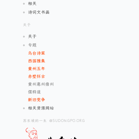
相关
诗词文书画
关于
关于
专题
乌台诗案
西园雅集
黄州五年
赤壁怀古
黄州惠州儋州
儒释道
新旧党争
相关资源网站
苏东坡的一生 @SUDONGPO.ORG