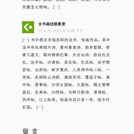
世墨宝之绝响。 […]
古书画过眼要录
13 4 月, 2022
at
5:08 下午
·
[…] 书中提及多幅苏轼的法书，绘画作品。其中
法书有杜甫桤木诗，黄州寒食诗，前赤壁赋，祭
黄几道文，颍州祷雨纪事，太白仙诗，致杜氏五
札，治平帖，功甫帖，获见帖，东武帖，廷平郭
君帖，北游帖，新岁展庆、人来得书帖二帖，一
夜帖，吏部陈公诗跋，满庭芳词，覆盆子帖，春
中帖，屏事帖，归安丘园帖，久留帖，题王晋卿
画后，岂弟帖，归院帖，次辩才韵诗，渡海帖，
民师帖，江上帖等。绘画作品只有一件，怪木竹
石图。 […]
留 言