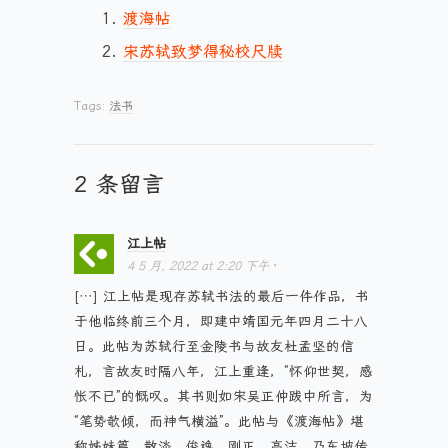
渡海帖
宋苏轼致梦得秘校尺牍
Tags:
法书
2 条留言
江上帖
4 5 月, 2022
at
2:20 下午
·
[…] 江上帖是现存苏轼书法的最后一件作品，书
于他临终前三个月，即建中靖国元年四月二十八
日。此帖为苏轼行至金陵书与故友杜孟坚的信
札，言故友时隔八年，江上重逢，“怀仰世契，感
怅不已”的慨叹。其书则如宋吴正仲跋中所言，为
“笔势欹倾，而神气横溢”。此帖与《渡海帖》堪
称姊妹篇。散淡，俊逸，刚正，高洁，乃东坡传