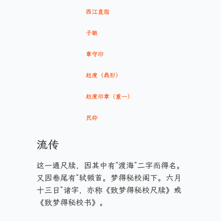
西江直指
子敏
章守印
赵度（鼎形）
赵度印章（重一）
民仰
流传
这一通尺牍，因其中有“渡海”二字而得名。
又因卷尾有“轼顿首。梦得秘校阁下。六月
十三日”诸字，亦称《致梦得秘校尺牍》或
《致梦得秘校书》。