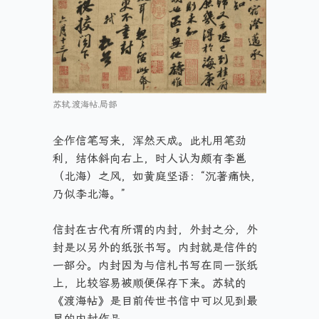
苏轼.渡海帖.局部
全作信笔写来，浑然天成。此札用笔劲
利，结体斜向右上，时人认为颇有李邕
（北海）之风，如黄庭坚语：“沉著痛快，
乃似李北海。”
信封在古代有所谓的内封，外封之分，外
封是以另外的纸张书写。内封就是信件的
一部分。内封因为与信札书写在同一张纸
上，比较容易被顺便保存下来。苏轼的
《渡海帖》是目前传世书信中可以见到最
早的内封作品。