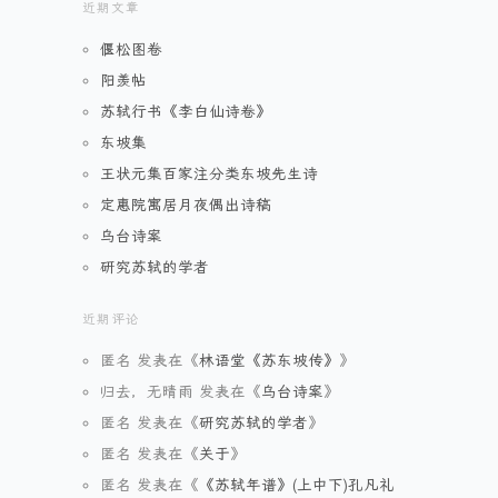
近期文章
偃松图卷
阳羡帖
苏轼行书《李白仙诗卷》
东坡集
王状元集百家注分类东坡先生诗
定惠院寓居月夜偶出诗稿
乌台诗案
研究苏轼的学者
近期评论
匿名
发表在《
林语堂《苏东坡传》
》
归去，无晴雨
发表在《
乌台诗案
》
匿名
发表在《
研究苏轼的学者
》
匿名
发表在《
关于
》
匿名
发表在《
《苏轼年谱》(上中下)孔凡礼