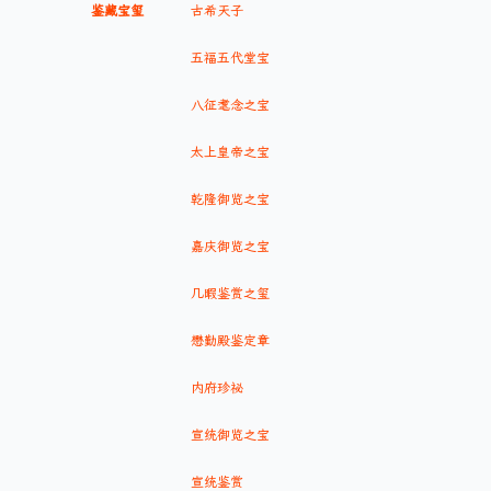
鉴藏宝玺
古希天子
五福五代堂宝
八征耄念之宝
太上皇帝之宝
乾隆御览之宝
嘉庆御览之宝
几暇鉴赏之玺
懋勤殿鉴定章
内府珍祕
宣统御览之宝
宣统鉴赏