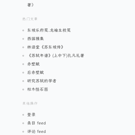
著
》
热门文章
东坡乐府笺.龙榆生校笺
西园雅集
林语堂《苏东坡传》
《苏轼年谱》(上中下)孔凡礼著
赤壁赋
后赤壁赋
研究苏轼的学者
枯木怪石图
其他操作
登录
条目 feed
评论 feed