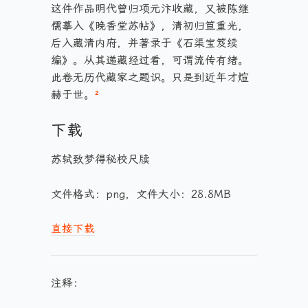
这件作品明代曾归项元汴收藏，又被陈继
儒摹入《晚香堂苏帖》，清初归笪重光，
后入藏清内府，并著录于《石渠宝笈续
编》。从其递藏经过看，可谓流传有绪。
此卷无历代藏家之题识。只是到近年才煊
赫于世。
²
下载
苏轼致梦得秘校尺牍
文件格式：png，文件大小：28.8MB
直接下载
注释：