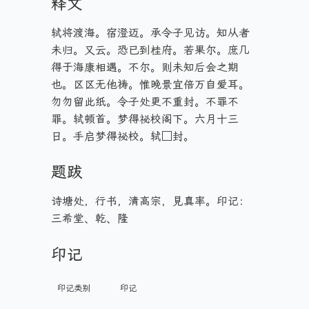
释文
轼将渡海。宿澄迈。承令子见访。知从者
未归。又云。恐已到桂府。若果尔。庶几
得于海康相遇。不尔。则未知后会之期
也。区区无他祷。惟晚景宜倍万自爱耳。
勿勿留此纸。令子处更不重封。不罪不
罪。轼顿首。梦得祕校阁下。六月十三
日。手启梦得祕校。轼□封。
题跋
诗塘处，行书，清高宗，見真率。印记：
三希堂、乾、隆
印记
印记类别
印记