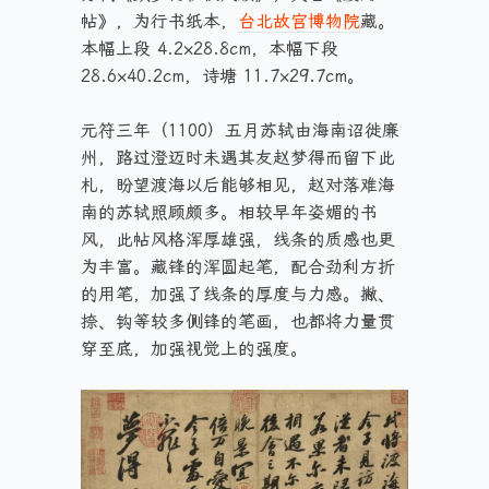
帖》，为行书纸本，
台北故宫博物院
藏。
本幅上段 4.2×28.8cm，本幅下段
28.6×40.2cm，诗塘 11.7×29.7cm。
元符三年（1100）五月苏轼由海南诏徙廉
州，路过澄迈时未遇其友赵梦得而留下此
札，盼望渡海以后能够相见，赵对落难海
南的苏轼照顾颇多。相较早年姿媚的书
风，此帖风格浑厚雄强，线条的质感也更
为丰富。藏锋的浑圆起笔，配合劲利方折
的用笔，加强了线条的厚度与力感。撇、
捺、钩等较多侧锋的笔画，也都将力量贯
穿至底，加强视觉上的强度。