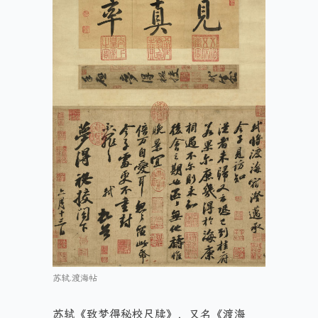
苏轼.渡海帖
苏轼《致梦得秘校尺牍》，又名《渡海