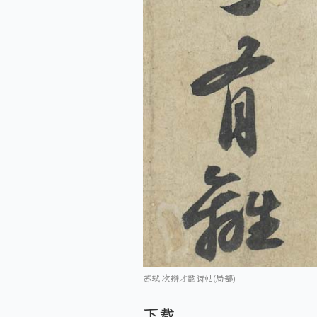
苏轼.次辩才韵诗帖(局部)
下载