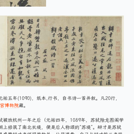
五年(1090)，纸本,行书，自书诗一首并叙。凡20行，
宫博物院
藏。
被放杭州一年之后（元祐四年，1089年，苏轼除龙图阁学
湖上修筑了南北长堤，便是后人称颂的“苏堤”。辩才是苏轼