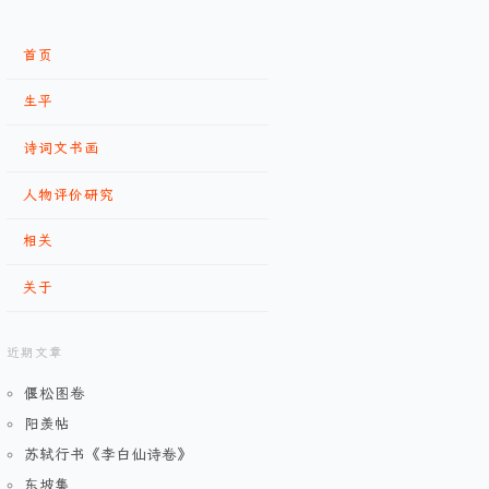
首页
生平
诗词文书画
人物评价研究
相关
关于
近期文章
偃松图卷
阳羡帖
苏轼行书《李白仙诗卷》
东坡集