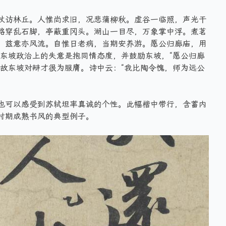
杖访林丘。人惟尚求旧，况悲蒲柳秋。虚谷一临照，声光干
路穿乱石脚，亭蔽重冈头。湖山一目尽，万象掌中浮。煮茗
，兹意亦风流。自惟日老病，当期安养游。愿公归廊庙，用
苏东坡政治上的失意是抱同情态度，并鼓励东坡，“愿公归廊
。故东坡对辩才很为服膺。诗中云：“我比陶令愧，师为远公
也可以感受到苏轼坦率真诚的个性。此幅楷中带行，含蓄内
时期成熟书风的典型例子。