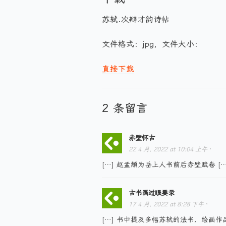
苏轼.次辩才韵诗帖
文件格式：jpg，文件大小：
直接下载
2 条留言
赤壁怀古
22 4 月, 2022
at
10:04 上午
·
[…] 赵孟頫为岳上人书前后赤壁赋卷 […
古书画过眼要录
17 4 月, 2022
at
8:28 下午
·
[…] 书中提及多幅苏轼的法书，绘画