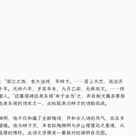
》：“浙江之西，有大法师，号辩才。……居上天竺，说法齐
十年。元皊六年，岁在辛未，九月乙卯，无疾而灭。……师
人。”这篇塔碑还是东坡“命于由为”之，并自制文属参寥祭
也是东坡的诗友之一，此帖就是次辩才的诗韵而成。
渊明，他不仅和遍了全部陶诗，开和古人诗的风气，而且多
楷模。他与辩才交，多有拟陶渊明与庐山僧慧远之意境，从
屈辱的情怀。此诗之序便是一篇极好的渊明自况图。