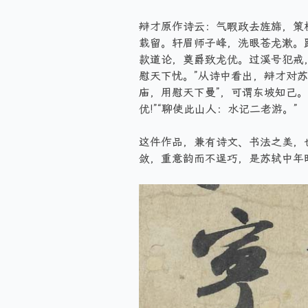
辩才原作诗云：气暇政去旌旆，策
载留。轩眉师子峰，洗眼苍龙漱。
款道论，奠爵致龙优。过溪号犯戒
慰天下忧。”从诗中看出，辩才对
庙，用慰天下曼”，可谓东坡知己
优!”“聊使此山人：水记二老游。”
这件作品，兼有诗文、书法之美，
敛，重意韵而不逞巧，是苏轼中年