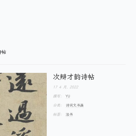
诗帖
次辩才韵诗帖
17 4 月, 2022
撰写：
YU
分类：
诗词文书画
标签：
法书