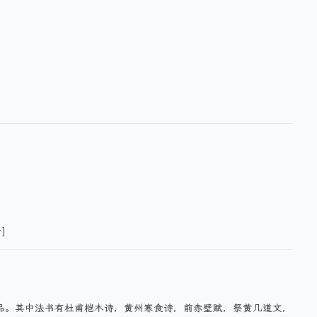
]
作品。其中法书有杜甫桤木诗，黄州寒食诗，前赤壁赋，祭黄几道文，