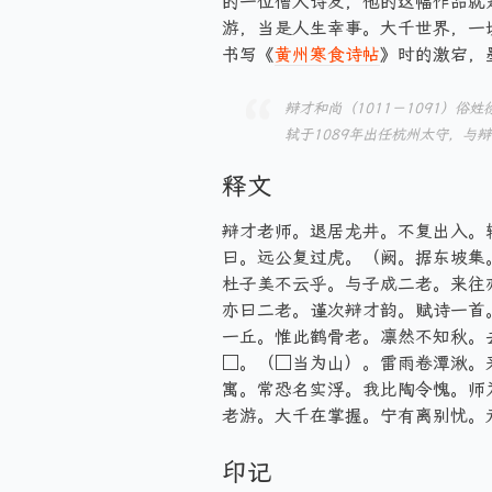
的一位僧人诗友，他的这幅作品就
游，当是人生幸事。大千世界，一
书写《
黄州寒食诗帖
》时的激宕，
辩才和尚（1011－1091）俗
轼于1089年出任杭州太守，与
释文
辩才老师。退居龙井。不复出入。
曰。远公复过虎。（阙。据东坡集
杜子美不云乎。与子成二老。来往
亦曰二老。谨次辩才韵。赋诗一首
一丘。惟此鹤骨老。凛然不知秋。
□。（□当为山）。雷雨卷潭湫。
寓。常恐名实浮。我比陶令愧。师
老游。大千在掌握。宁有离别忧。元
印记