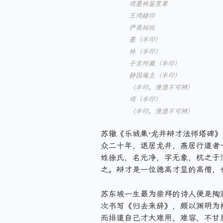
项墨林鉴赏章
王鸿緒印
俨斋祕玩
墨（半印）
林（半印）
子京所藏（半印）
静因庵主（半印）
（半印。漫漶不可辨）
项（半印）
（半印。漫漶不可辨）
苏辙《乐城集·龙井辩才法师塔碑
众二十年，退居龙井，燕居行道者
姓徐氏，名元净，字无象，杭之于潜
之。辩才是一位德高才显的高僧，
苏东坡一生最为崇拜的诗人便是陶
次书写《归去来辞》，颇以渊明为
而排道自己才大难用、难容、不甘