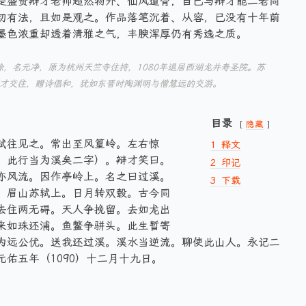
是盛赞辩才老师超然物外、仙风道骨，自己与辩才能二老同
切有法，且如是观之。作品落笔沉着、从容，已没有十年前
墨色浓重却透着清雅之气，丰腴浑厚仍有秀逸之质。
姓徐，名元净，原为杭州天竺寺住持，1080年退居西湖龙井寿圣院。苏
辩才交往，赠诗倡和，犹如东晋时陶渊明与僧慧远的交游。
目录
隐藏
轼往见之。常出至风篁岭。左右惊
1
释文
。此行当为溪矣二字）。辩才笑曰。
2
印记
亦风流。因作亭岭上。名之曰过溪。
3
下载
。眉山苏轼上。日月转双毂。古今同
去住两无碍。天人争挽留。去如龙出
来如珠还浦。鱼鳖争骈头。此生暂寄
为远公优。送我还过溪。溪水当逆流。聊使此山人。永记二
佑五年（1090）十二月十九日。