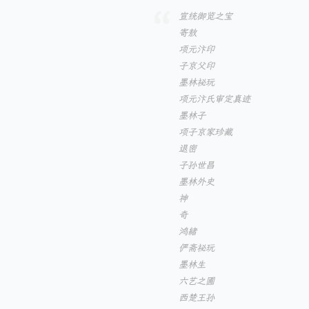
宣统御览之宝
寄敖
项元汴印
子京父印
墨林祕玩
项元汴氏审定真迹
墨林子
项子京家珍藏
退密
子孙世昌
墨林外史
神
奇
鸿緒
俨斋祕玩
墨林生
六艺之圃
西楚王孙