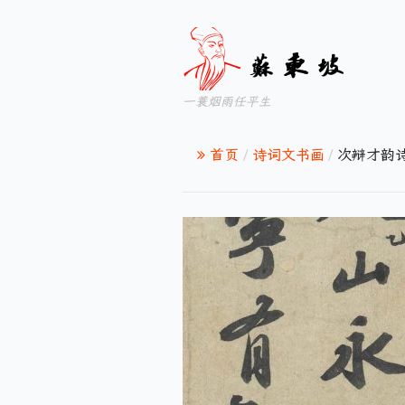
一蓑烟雨任平生
首页
/
诗词文书画
/
次辩才韵