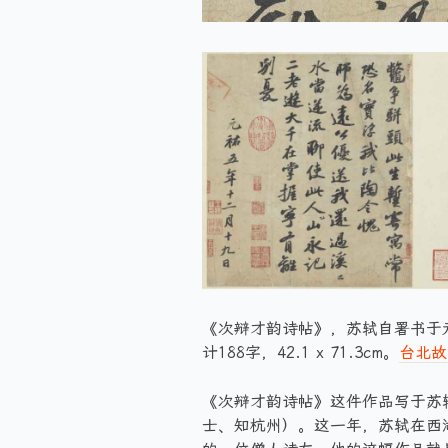
《次辩才韵诗帖》，苏轼自署书于元祐
计188字，42.1 x 71.3cm。
台北故
《次辩才韵诗帖》这件作品写于苏轼
士、知杭州）。这一年，苏轼在西