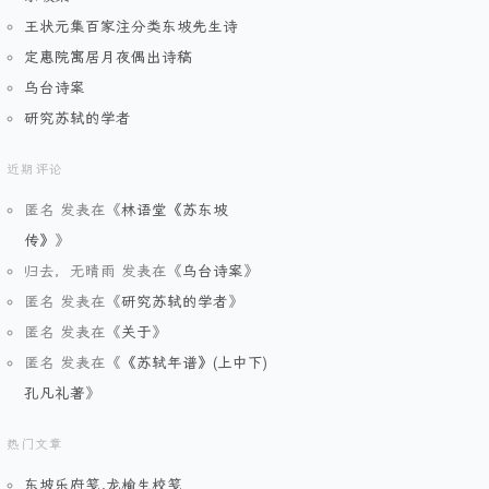
王状元集百家注分类东坡先生诗
定惠院寓居月夜偶出诗稿
乌台诗案
研究苏轼的学者
近期评论
匿名
发表在《
林语堂《苏东坡
传》
》
归去，无晴雨
发表在《
乌台诗案
》
匿名
发表在《
研究苏轼的学者
》
匿名
发表在《
关于
》
匿名
发表在《
《苏轼年谱》(上中下)
孔凡礼著
》
热门文章
东坡乐府笺.龙榆生校笺