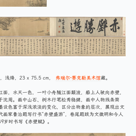
绛，23 x 75.5 cm，
弗瑞尔·赛克勒美术馆
藏。
江面，水天一色，一叶小舟随江面颠波，船上人驶向赤壁，
于沈周。画中山石、树木行笔松秀稳健，画中人物线条简
墨设色富于深浅浓淡的变化，区分出物象的层次，展现出文
代画家鲁治题写行书“赤壁盛游”，卷尾题跋为文徵明和今人
89岁时书写《赤壁赋》。