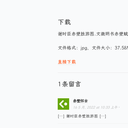
下载
谢时臣赤壁胜游图.文徵明书赤壁赋
文件格式：jpg，文件大小：37.58
直接下载
1条留言
赤壁怀古
16 5 月, 2022
at
10:33 上午
·
[…] 谢时臣赤壁胜游图 […]