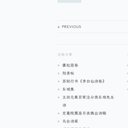
«
PREVIOUS
近期文章
偃松图卷
阳羡帖
苏轼行书《李白仙诗卷》
东坡集
王状元集百家注分类东坡先生
诗
定惠院寓居月夜偶出诗稿
乌台诗案