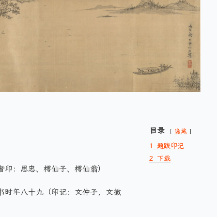
目录
隐藏
1
题跋印记
2
下载
者印：思忠、樗仙子、樗仙翁）
书时年八十九（印记：文仲子，文徵