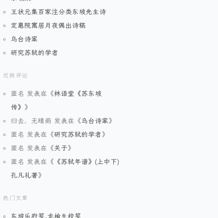
王状元集百家注分类东坡先生诗
定惠院寓居月夜偶出诗稿
乌台诗案
研究苏轼的学者
近期评论
匿名
发表在《
林语堂《苏东坡
传》
》
归去，无晴雨
发表在《
乌台诗案
》
匿名
发表在《
研究苏轼的学者
》
匿名
发表在《
关于
》
匿名
发表在《
《苏轼年谱》(上中下)
孔凡礼著
》
热门文章
东坡乐府笺.龙榆生校笺