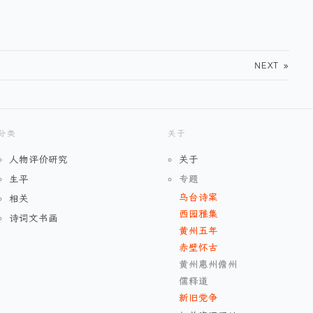
NEXT
»
分类
关于
人物评价研究
关于
生平
专题
乌台诗案
相关
西园雅集
诗词文书画
黄州五年
赤壁怀古
黄州惠州儋州
儒释道
新旧党争