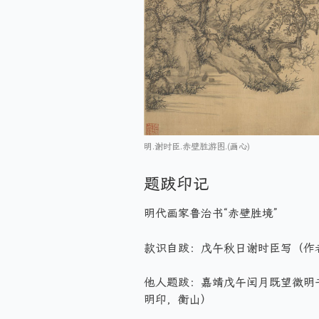
明.谢时臣.赤壁胜游图.(画心)
题跋印记
明代画家鲁治书“赤壁胜境”
款识自跋：戊午秋日谢时臣写（作
他人题跋：嘉靖戊午闰月既望徵明
明印，衡山）