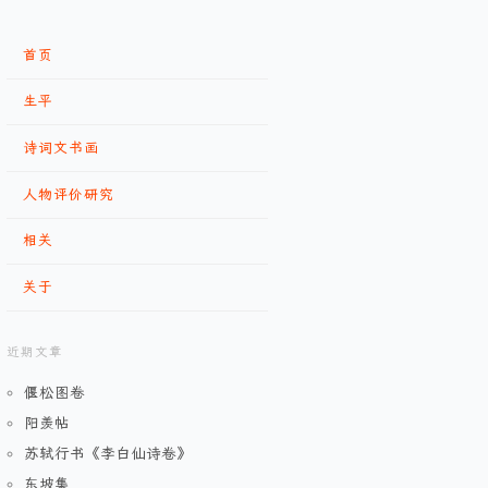
首页
生平
诗词文书画
人物评价研究
相关
关于
近期文章
偃松图卷
阳羡帖
苏轼行书《李白仙诗卷》
东坡集