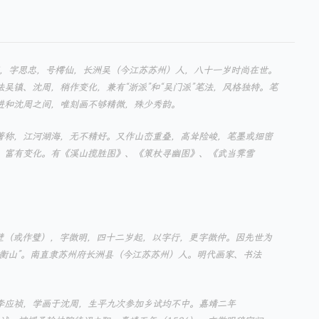
家，字思忠，号樗仙，长洲吴（今江苏苏州）人，八十一岁时尚在世。
吴镇、沈周，稍作变化，兼有“浙派”和“吴门派”笔法，风格独特。笔
进和沈周之间，唯刻画不够精微，殊少秀韵。
著称，江河湖海，无不精好。又作山峦重叠，高耸险峻，笔墨或细密
，富有变化。有《溪山揽胜图》、《策杖寻幽图》、《武当霁雪
原名壁（或作璧），字徵明，四十二岁起，以字行，更字徵仲。因先世为
文衡山”。南直隶苏州府长洲县（今江苏苏州）人。明代画家、书法
李应祯，学画于沈周，生平九次参加乡试均不中。嘉靖二年