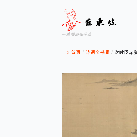
一蓑烟雨任平生
首页
/
诗词文书画
/
谢时臣赤