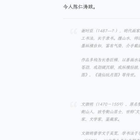
今人陈仁涛跋。
谢时臣（1487—？），明代画
工书法，长于隶书。擅山水，师法
墨纵横自如，富有气势，介乎戴
作品多构为长卷巨幛，以善画水
苍劲，或劲健沉郁，或纵横纷披
图》、《谪仙玩月图》等传世。
文徵明（1470－1559），
衡山人，故号衡山居士，世称“
家、文学家、鉴藏家。
文徵明曾学文于吴宽，学书法于