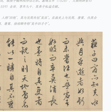
考试，被授予翰林院待诏之职。嘉靖五年（1526），文徵明辞官归
559）去世，享年九十，其弟子私谥贞献。
人称“四绝”，其与沈周共创“吴派”。在画史上与沈周、唐寅、仇英合
明、唐寅、徐祯卿并称“吴中四才子”。