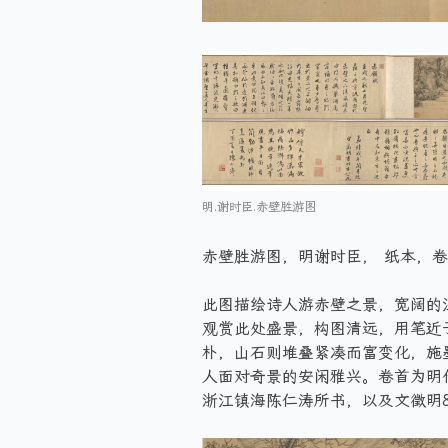
明.谢时臣.赤壁胜游图
赤壁胜游图，明谢时臣， 纸本，卷，浅
此图描绘诗人游赤壁之景，宽阔的
观赏此处盛景，构图清远，用笔近
朴，山石则堆叠紧凑而富变化，施
人面对奇景的安闲雅兴。卷首为明
浙江镇海陈仁涛所书，以及文徵明