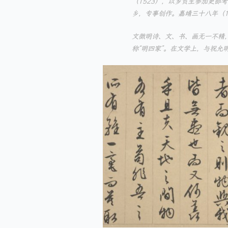
（1523），以岁贡生参加吏部
乡，专事创作。嘉靖三十八年（1
文徵明诗、文、书、画无一不精，
称“明四家”。在文学上，与祝允