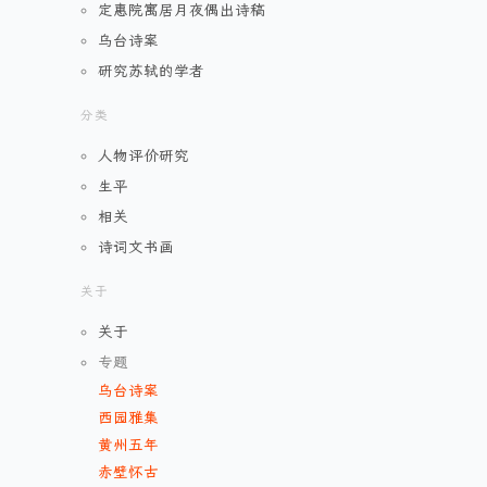
定惠院寓居月夜偶出诗稿
乌台诗案
研究苏轼的学者
分类
人物评价研究
生平
相关
诗词文书画
关于
关于
专题
乌台诗案
西园雅集
黄州五年
赤壁怀古