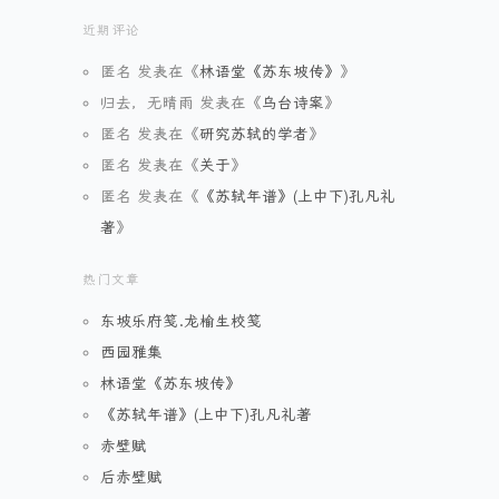
近期评论
匿名
发表在《
林语堂《苏东坡传》
》
归去，无晴雨
发表在《
乌台诗案
》
匿名
发表在《
研究苏轼的学者
》
匿名
发表在《
关于
》
匿名
发表在《
《苏轼年谱》(上中下)孔凡礼
著
》
热门文章
东坡乐府笺.龙榆生校笺
西园雅集
林语堂《苏东坡传》
《苏轼年谱》(上中下)孔凡礼著
赤壁赋
后赤壁赋