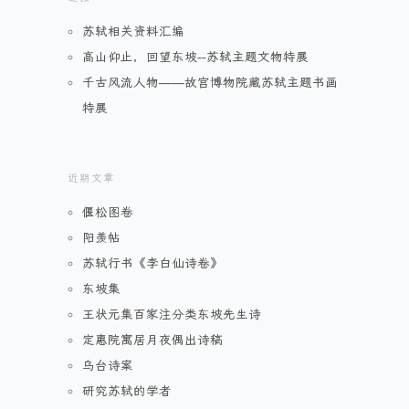
苏轼相关资料汇编
高山仰止，回望东坡--苏轼主题文物特展
千古风流人物——故宫博物院藏苏轼主题书画
特展
近期文章
偃松图卷
阳羡帖
苏轼行书《李白仙诗卷》
东坡集
王状元集百家注分类东坡先生诗
定惠院寓居月夜偶出诗稿
乌台诗案
研究苏轼的学者