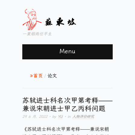
一蓑烟雨任平生
Menu
首页
/
论文
苏轼进士科名次甲第考释——
兼说宋朝进士甲乙丙科问题
29 6 月, 2022
· by
YU
· in
人物评价研究
《苏轼进士科名次甲第考释——兼说宋朝