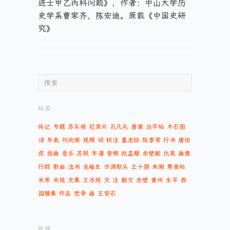
进士甲乙丙科问题》，作者：中山大学历
史学系曹家齐、陈安迪。原载《中国史研
究》
标签
传记
专题
苏东坡
纪录片
孔凡礼
唐寅
治平帖
木石图
诗
年表
刘尚荣
视频
词
校注
墓志铭
陈季常
行书
唐伯
虎
绘画
音乐
苏轼
年谱
音频
赵孟頫
赤壁赋
仇英
画像
行踪
歌曲
法书
龙榆生
水调歌头
王十朋
朱刚
寒食帖
米芾
央视
文集
王水照
文
注
散文
赤壁
黄州
生平
西
园雅集
作品
党争
画
王安石
链接