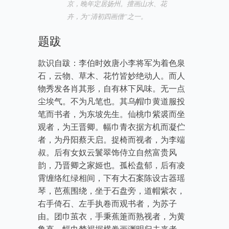
京，晚年定居扬州。擅画山水、花
卉，为“清初四画僧”之一。
题跋
款识自跋：李伯时效唐小李将军为着色泉
石，云物、草木、花竹皆妙绝动人。而人
物秀发各肖其形，自有林下风味。无一点
尘埃气。不为凡笔也。其乌帽巾黄道服投
笔而书者，为东坡先生。仙桃巾紫裘而坐
观者，为王晋卿。幅巾青衣据方机而凝伫
者，为丹阳蔡天启。捉椅而视者，为李端
叔。后有女奴云鬟翠饰侍立自然富贵风
韵，乃晋卿之家姬也。孤松盘郁，后有凌
霄缠络红绿相间，下有大石案陈设古器瑶
琴，芭蕉围绕，坐于石盘旁，道帽紫衣，
右手倚石、左手执卷而观书者，为苏子
由。团巾茧衣，手秉蕉箑而熟视者，为黄