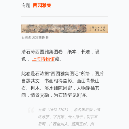
专题–
西园雅集
石涛西园雅集图卷
清石涛西园雅集图卷，纸本，长卷，设
色，
上海博物馆
藏。
此卷是石涛据“西园雅集图记”所绘，图后
自题其文，书画相得益彰。画面背景山
石、树木、溪水铺陈周密，人物穿插其
间，情景交融，为石涛罕见剧迹。
石涛（1642-1707），原名朱若极，僧
名原济，字石涛，号大涤子，明宗室
后裔，广西全州人。流寓宣城、南