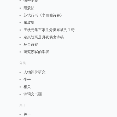
偃松图卷
阳羡帖
苏轼行书《李白仙诗卷》
东坡集
王状元集百家注分类东坡先生诗
定惠院寓居月夜偶出诗稿
乌台诗案
研究苏轼的学者
分类
人物评价研究
生平
相关
诗词文书画
关于
关于