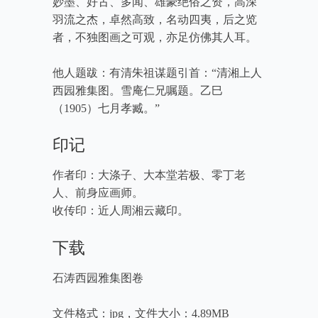
妙墨、好古、多闻、雄豪绝俗之资，高深
羽流之杰，卓然高致，名动四夷，后之览
者，不独图画之可观，亦足仿佛其人耳。
他人题跋：有清朱祖谋题引首：“清湘上人
西园雅集图。雪庵仁兄嘱题。乙巳
（1905）七月孝臧。”
印记
作者印：大涤子、大本堂若极、零丁老
人、前身应画师。
收传印：近人周湘云藏印。
下载
石涛西园雅集图卷
文件格式：jpg，文件大小：4.89MB