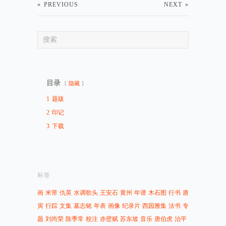
«
PREVIOUS
NEXT
»
目录
隐藏
1
题跋
2
印记
3
下载
标签
画
米芾
仇英
水调歌头
王安石
黄州
年谱
木石图
行书
唐
寅
行踪
文集
墓志铭
年表
画像
纪录片
西园雅集
法书
专
题
刘尚荣
陈季常
校注
赤壁赋
苏东坡
音乐
唐伯虎
治平