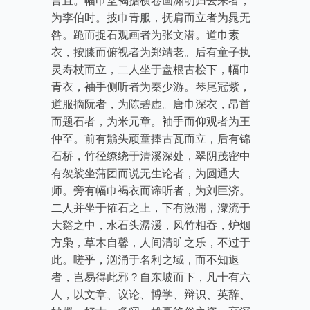
鲁直。幅巾埜褐据横卷画渊明归去来者，
为李伯时。披巾青服，抚肩而立者为晁无
咎。跪而捉石观画者为张文潜。道巾素
衣，按膝而俯视者为郑靖老。后有童子执
灵寿杖而立，二人坐于盘根古桧下，幅巾
青衣，袖手侧听者为秦少游。琴尾冠紫，
道服摘阮者，为陈碧虚。唐巾深衣，昂首
而题石者，为米元章。袖手而仰观者为王
仲至。前有鬅头顽童捧古瓦而立，后有锦
石桥，竹径缭绕于清溪深处，翠阴茂密中
有袈裟坐蒲团而说无生论者，为圆通大
师。旁有幅巾褐衣而谛听者，为刘巨济。
二人并坐于恠石之上，下有激湍，潨流于
大谿之中，水石头潺湲，风竹相吞，炉烟
方枭，草木自馨，人间清旷之乐，不过于
此。嗟乎，汹涌于名利之域，而不知退
者，岂易得此邪？自东坡而下，凡十有六
人，以文章、议论、博学、辩识、英辞、