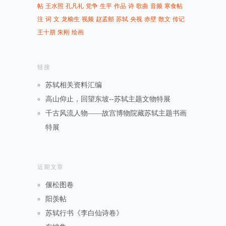
帖
王水照
孔凡礼
党争
生平
作品
诗
歌曲
音频
寒食帖
注
词
文
龙榆生
视频
赵孟頫
苏轼
央视
赤壁
散文
传记
王十朋
朱刚
绘画
链接
苏轼相关资料汇编
高山仰止，回望东坡--苏轼主题文物特展
千古风流人物——故宫博物院藏苏轼主题书画
特展
近期文章
偃松图卷
阳羡帖
苏轼行书《李白仙诗卷》