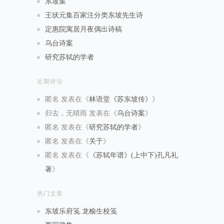
东坡集
王状元集百家注分类东坡先生诗
定惠院寓居月夜偶出诗稿
乌台诗案
研究苏轼的学者
近期评论
匿名
发表在《
林语堂《苏东坡传》
》
归去，无晴雨
发表在《
乌台诗案
》
匿名
发表在《
研究苏轼的学者
》
匿名
发表在《
关于
》
匿名
发表在《
《苏轼年谱》(上中下)孔凡礼
著
》
热门文章
东坡乐府笺.龙榆生校笺