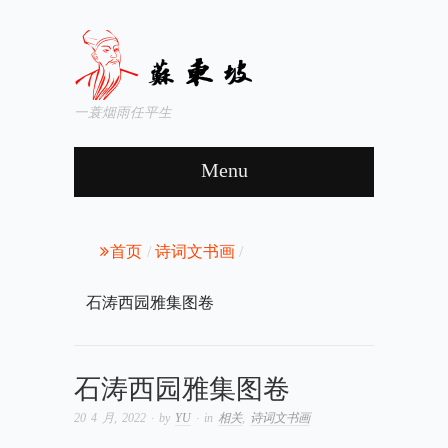
一蓑烟雨任平生
Menu
首页
/
诗词文书画
/
石涛西园雅集图卷
石涛西园雅集图卷
20 4 月, 2022
· by
YU
· in
相关
,
诗词文书画