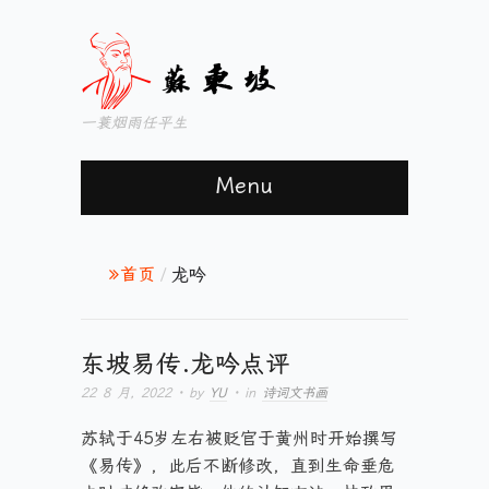
一蓑烟雨任平生
Menu
首页
/
龙吟
东坡易传.龙吟点评
22 8 月, 2022
· by
YU
· in
诗词文书画
苏轼于45岁左右被贬官于黄州时开始撰写
《易传》，此后不断修改，直到生命垂危