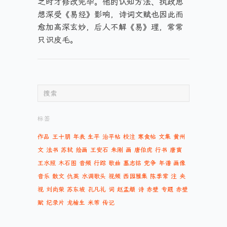
之时才修改完毕。他的认知方法、执政思
想深受《易经》影响，诗词文赋也因此而
愈加高深玄妙，后人不解《易》理，常常
只识皮毛。
标签
作品
王十朋
年表
生平
治平帖
校注
寒食帖
文集
黄州
文
法书
苏轼
绘画
王安石
朱刚
画
唐伯虎
行书
唐寅
王水照
木石图
音频
行踪
歌曲
墓志铭
党争
年谱
画像
音乐
散文
仇英
水调歌头
视频
西园雅集
陈季常
注
央
视
刘尚荣
苏东坡
孔凡礼
词
赵孟頫
诗
赤壁
专题
赤壁
赋
纪录片
龙榆生
米芾
传记