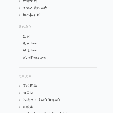
后赤壁赋
研究苏轼的学者
枯木怪石图
其他操作
登录
条目 feed
评论 feed
WordPress.org
近期文章
偃松图卷
阳羡帖
苏轼行书《李白仙诗卷》
东坡集