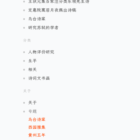
王状元集百家注分类东坡先生诗
定惠院寓居月夜偶出诗稿
乌台诗案
研究苏轼的学者
分类
人物评价研究
生平
相关
诗词文书画
关于
关于
专题
乌台诗案
西园雅集
黄州五年