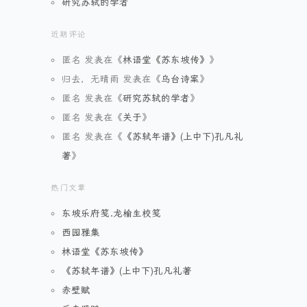
研究苏轼的学者
近期评论
匿名
发表在《
林语堂《苏东坡传》
》
归去，无晴雨
发表在《
乌台诗案
》
匿名
发表在《
研究苏轼的学者
》
匿名
发表在《
关于
》
匿名
发表在《
《苏轼年谱》(上中下)孔凡礼
著
》
热门文章
东坡乐府笺.龙榆生校笺
西园雅集
林语堂《苏东坡传》
《苏轼年谱》(上中下)孔凡礼著
赤壁赋