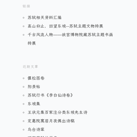
链接
苏轼相关资料汇编
高山仰止，回望东坡--苏轼主题文物特展
千古风流人物——故宫博物院藏苏轼主题书画
特展
近期文章
偃松图卷
阳羡帖
苏轼行书《李白仙诗卷》
东坡集
王状元集百家注分类东坡先生诗
定惠院寓居月夜偶出诗稿
乌台诗案